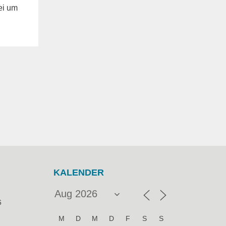
ei um
KALENDER
6
M
D
M
D
F
S
S