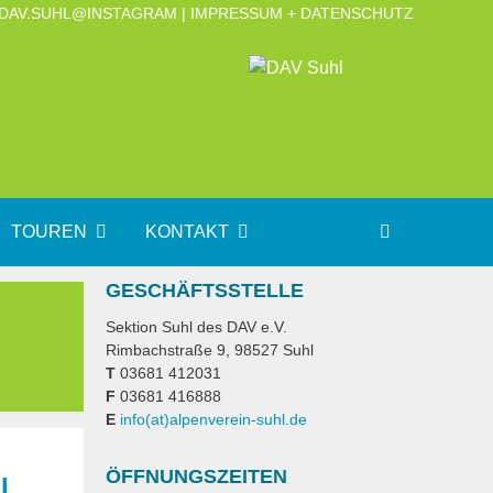
DAV.SUHL@INSTAGRAM
|
IMPRESSUM + DATENSCHUTZ
TOUREN
KONTAKT
GESCHÄFTSSTELLE
Sektion Suhl des DAV e.V.
Rimbachstraße 9, 98527 Suhl
T
03681 412031
F
03681 416888
E
ed.lhus-nierevnepla(ta)ofni
ÖFFNUNGSZEITEN
AL