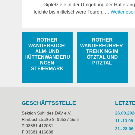
Gipfelziele in der Umgebung der Hallerang
leichte bis mittelschwere Touren, …
Weiterlese
ROTHER
ROTHER
WANDERBUCH:
WANDERFÜHRER:
ALM- UND
TREKKING IM
HÜTTENWANDERU
ÖTZTAL UND
NGEN
PITZTAL
STEIERMARK
GESCHÄFTSSTELLE
LETZT
Sektion Suhl des DAV e.V.
26.09.202
Rimbachstraße 9, 98527 Suhl
11.-13.09
T
03681 412031
21.-28.06
F
03681 416888