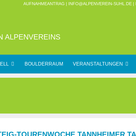
AUFNAHMEANTRAG
|
INFO@ALPENVEREIN-SUHL.DE
|
N ALPENVEREINS
ELL
BOULDERRAUM
VERANSTALTUNGEN
EIG-TOURENWOCHE TANNHEIMER T