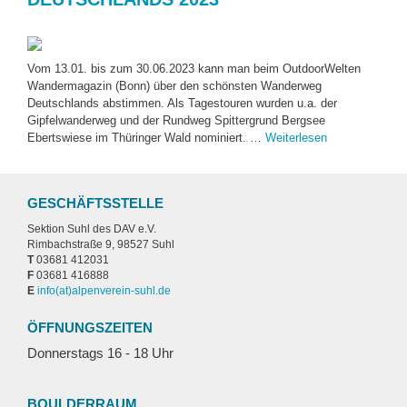
Vom 13.01. bis zum 30.06.2023 kann man beim OutdoorWelten
Wandermagazin (Bonn) über den schönsten Wanderweg
Deutschlands abstimmen. Als Tagestouren wurden u.a. der
Gipfelwanderweg und der Rundweg Spittergrund Bergsee
Ebertswiese im Thüringer Wald nominiert. …
Weiterlesen
GESCHÄFTSSTELLE
Sektion Suhl des DAV e.V.
Rimbachstraße 9, 98527 Suhl
T
03681 412031
F
03681 416888
E
ed.lhus-nierevnepla(ta)ofni
ÖFFNUNGSZEITEN
Donnerstags 16 - 18 Uhr
BOULDERRAUM