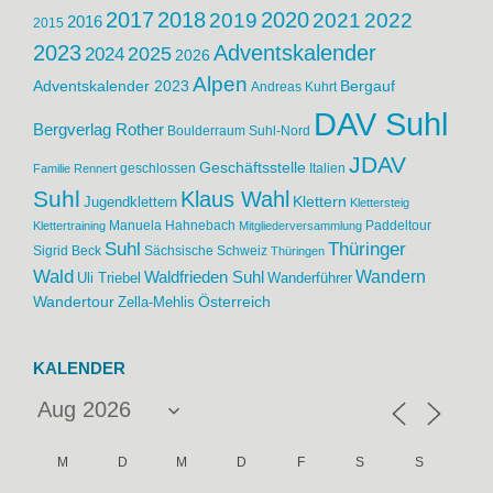
2017
2018
2020
2021
2019
2022
2016
2015
2023
Adventskalender
2024
2025
2026
Alpen
Adventskalender 2023
Bergauf
Andreas Kuhrt
DAV Suhl
Bergverlag Rother
Boulderraum Suhl-Nord
JDAV
Geschäftsstelle
geschlossen
Italien
Familie Rennert
Suhl
Klaus Wahl
Klettern
Jugendklettern
Klettersteig
Manuela Hahnebach
Paddeltour
Klettertraining
Mitgliederversammlung
Suhl
Thüringer
Sigrid Beck
Sächsische Schweiz
Thüringen
Wald
Wandern
Waldfrieden Suhl
Uli Triebel
Wanderführer
Wandertour
Österreich
Zella-Mehlis
KALENDER
M
D
M
D
F
S
S