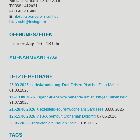
Rimbachstraße 9, 98527 Suhl
T
03681 412031
F
03681 416888
E
ed.lhus-nierevnepla(ta)ofni
I
dav.suhl@Instagram
ÖFFNUNGSZEITEN
Donnerstags 16 - 18 Uhr
AUFNAHMEANTRAG
LETZTE BEITRÄGE
26.09.2026
Herbstwanderung: Drei-Felsen-Pfad bei Zella-Mehlis
01.08.2026
11.-13.09.2026
Jugend-Kletterwochenende am Thüringer Falkenstein
31.07.2026
21.-28.06.2026
Klettersteig-Tourenwoche am Gardasee
08.06.2026
12.-15.06.2026
MTB-Alpentour: Stoneman Dolomiti
07.06.2026
30.05.2026
Putzaktion am Blauen Stein
20.05.2026
TAGS